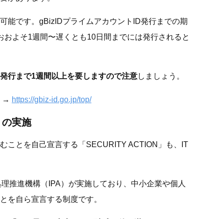
能です。gBizIDプライムアカウントID発行までの期
おおよそ1週間〜遅くとも10日間までには発行されると
発行まで1週間以上を要しますので注意
しましょう。
 →
https://gbiz-id.go.jp/top/
N」の実施
を自己宣言する「SECURITY ACTION」も、IT
情報処理推進機構（IPA）が実施しており、中小企業や個人
とを自ら宣言する制度です。