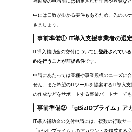
補助金の申請前には指定された作業や登録など
中には日数が掛かる要件もあるため、先のスケ
きましょう。
事前準備① IT導入支援事業者の選
IT導入補助金の交付については
登録されている
約を行うことが前提条件
です。
申請にあたっては業種や事業規模のニーズに合
せん。また希望のITツールを提案するIT導入
の作成などをサポートする事業パートナーでも
事前準備② 「gBizIDプライム」
IT導入補助金の交付申請には、複数の行政サービ
「gBizIDプライム」のアカウントを作成する